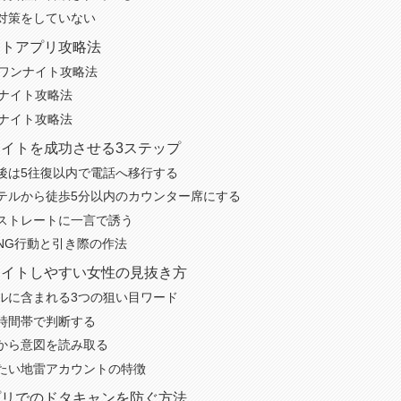
対策をしていない
イトアプリ攻略法
のワンナイト攻略法
ンナイト攻略法
ンナイト攻略法
イトを成功させる3ステップ
後は5往復以内で電話へ移行する
テルから徒歩5分以内のカウンター席にする
ストレートに一言で誘う
NG行動と引き際の作法
ナイトしやすい女性の見抜き方
ルに含まれる3つの狙い目ワード
時間帯で判断する
から意図を読み取る
たい地雷アカウントの特徴
プリでのドタキャンを防ぐ方法