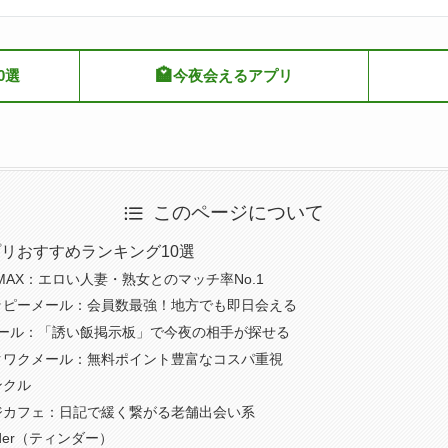
🏩
0選
今夜会えるアプリ
このページについて
リおすすめランキング10選
MAX：エロい人妻・熟女とのマッチ率No.1
ッピーメール：会員数最強！地方でも即日会える
メール：「誘い飯掲示板」で今夜の相手が探せる
クワクメール：無料ポイント豊富なコスパ重視
ンクル
ジカフェ：日記で緩く繋がる老舗出会い系
nder（ティンダー）