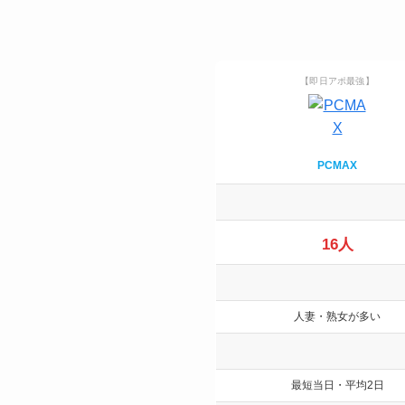
【即日アポ最強】
PCMAX
16人
人妻・熟女が多い
最短当日・平均2日