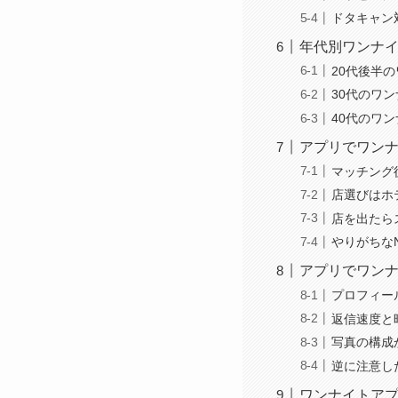
ドタキャン
年代別ワンナ
20代後半
30代のワ
40代のワ
アプリでワンナ
マッチング
店選びはホ
店を出たら
やりがちな
アプリでワン
プロフィー
返信速度と
写真の構成
逆に注意し
ワンナイトア