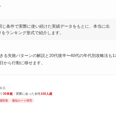
。
を同じ条件で実際に使い続けた実績データをもとに、本当に出
リをランキング形式で紹介します。
きる失敗パターンの解説と20代後半〜40代の年代別攻略法も
日から行動に移せます。
集長
リ
30本超
・実際に会った女性
100人超
場対策
最短ルート研究