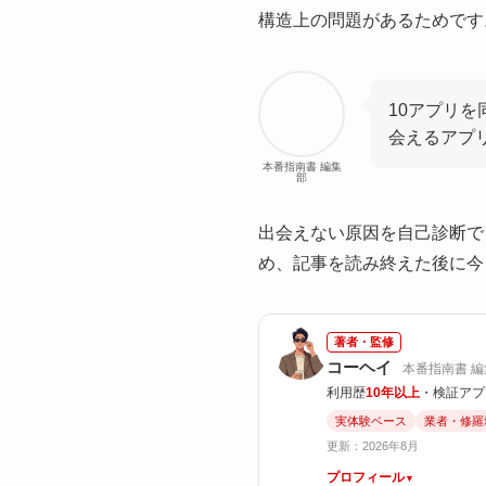
構造上の問題があるためです
10アプリ
会えるアプ
本番指南書 編集
部
出会えない原因を自己診断で
め、記事を読み終えた後に今
著者・監修
コーヘイ
本番指南書 編
利用歴
10年以上
・検証アプ
実体験ベース
業者・修羅
更新：2026年8月
プロフィール