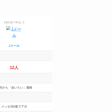
【掲示板で即会い】
Jメール
12人
性から「会いたい」連絡
メッセ3往復でアポ